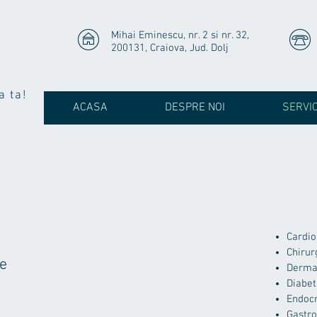
Mihai Eminescu, nr. 2 si nr. 32,
200131, Craiova, Jud. Dolj
a ta!
ACASA
DESPRE NOI
SERVIC
Cardio
Chirur
ie
Derma
Diabet
Endocr
Gastro