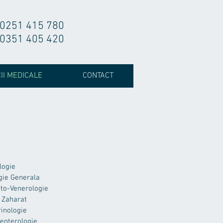
0251 415 780
0351 405 420
II MEDICALE
CONTACT
logie
gie Generala
to-Venerologie
 Zaharat
inologie
enterologie