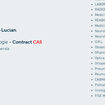
LABOR
RADIO
Medici
REABI
Medici
i-Lucian
Neuro
Neurol
logie
- Contract
CAS
O.R.L.
Obstet
nerala
Oftalm
Optica
Ortope
Pneum
Reuma
CABIN
Psihia
Urolog
FISE 