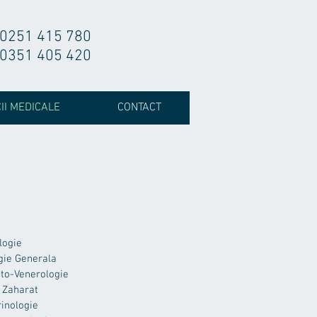
0251 415 780
0351 405 420
II MEDICALE
CONTACT
logie
gie Generala
to-Venerologie
 Zaharat
inologie