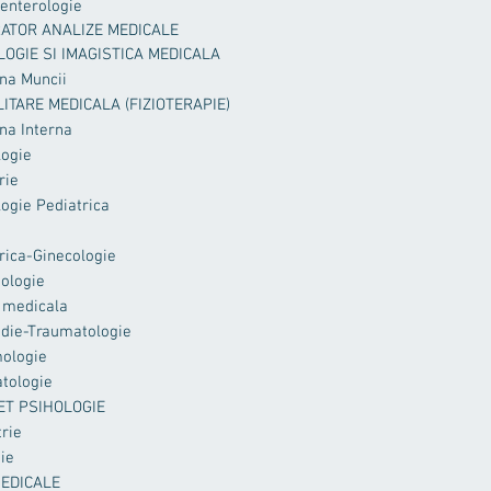
enterologie
ATOR ANALIZE MEDICALE
LOGIE SI IMAGISTICA MEDICALA
na Muncii
LITARE MEDICALA (FIZIOTERAPIE)
na Interna
logie
rie
ogie Pediatrica
rica-Ginecologie
ologie
 medicala
die-Traumatologie
ologie
tologie
ET PSIHOLOGIE
trie
ie
MEDICALE