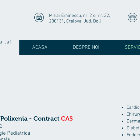
Mihai Eminescu, nr. 2 si nr. 32,
200131, Craiova, Jud. Dolj
a ta!
ACASA
DESPRE NOI
SERVIC
Cardio
Chirur
 Polixenia - Contract
CAS
Derma
e
Diabet
ie Pediatrica
Endocr
erala