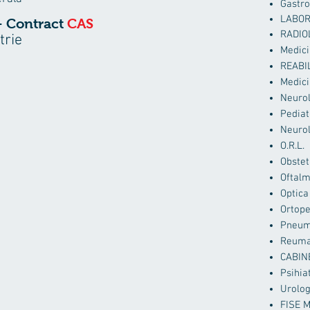
Gastro
LABOR
- Contract
CAS
RADIO
trie
Medici
REABI
Medici
Neuro
Pediat
Neurol
O.R.L.
Obstet
Oftalm
Optica
Ortope
Pneum
Reuma
CABIN
Psihia
Urolog
FISE 