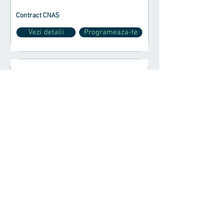
Contract CNAS
Vezi detalii
Programeaza-te
Dr. Gabriel Oana
Medic primar Medicina interna
Competenta Ecografie generala
Contract CNAS
Vezi detalii
Programeaza-te