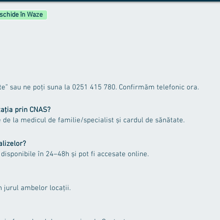
schide în Waze
te” sau ne poți suna la
0251 415 780
. Confirmăm telefonic ora.
ația prin CNAS?
re de la medicul de familie/specialist și cardul de sănătate.
alizelor?
disponibile în 24–48h și pot fi accesate online.
n jurul ambelor locații.