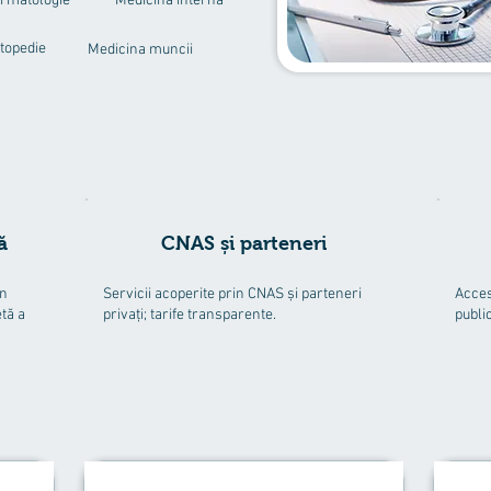
rmatologie
Medicină internă
topedie
Medicina muncii
ă
CNAS și parteneri
un
Servicii acoperite prin CNAS și parteneri
Acces
tă a
privați; tarife transparente.
publi