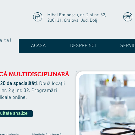
Mihai Eminescu, nr. 2 si nr. 32,
200131, Craiova, Jud. Dolj
a ta!
ACASA
DESPRE NOI
SERVIC
ICĂ MULTIDISCIPLINARĂ
20 de specialități
. Două locații
 nr. 2 și nr. 32. Programări
icale online.
ultate analize