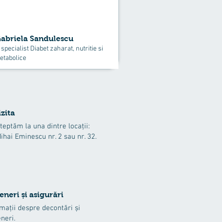
Gabriela Sandulescu
specialist Diabet zaharat, nutritie si
etabolice
izita
teptăm la una dintre locații:
Mihai Eminescu nr. 2 sau nr. 32.
eneri și asigurări
mații despre decontări și
neri.