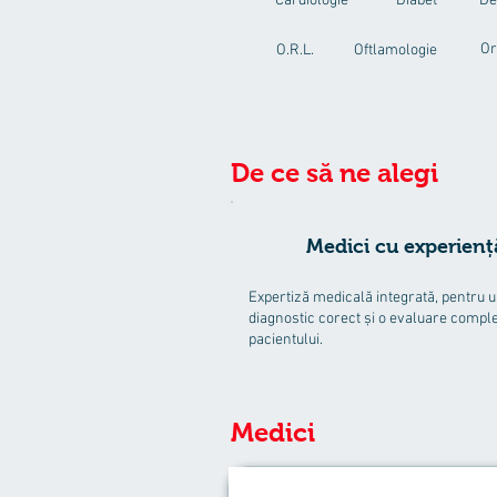
Cardiologie
Diabet
De
Or
O.R.L.
Oftlamologie
De ce să ne alegi
Medici cu experienț
Expertiză medicală integrată, pentru 
diagnostic corect și o evaluare comple
pacientului.
Medici