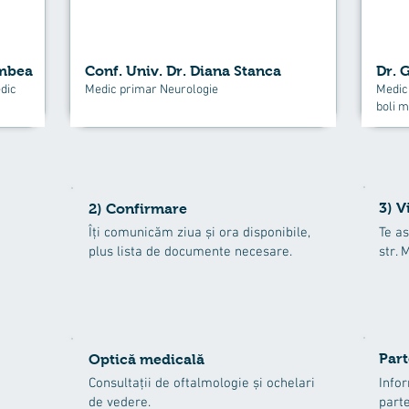
umbea
Conf. Univ. Dr. Diana Stanca
Dr. 
dic
Medic primar Neurologie
Medic 
boli m
3) V
2) Confirmare
Îți comunicăm ziua și ora disponibile,
Te as
plus lista de documente necesare.
str. 
Part
Optică medicală
Consultații de oftalmologie și ochelari
Infor
de vedere.
parte